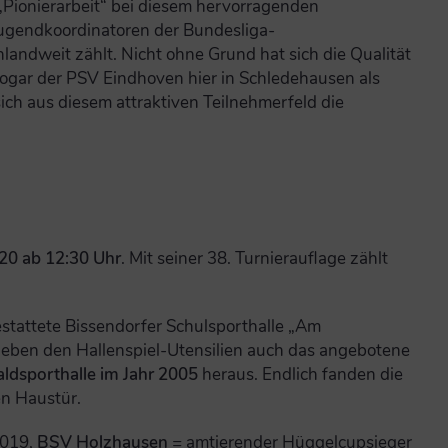
 „Pionierarbeit“ bei diesem hervorragenden
 Jugendkoordinatoren der Bundesliga-
dweit zählt. Nicht ohne Grund hat sich die Qualität
ogar der PSV Eindhoven hier in Schledehausen als
ch aus diesem attraktiven Teilnehmerfeld die
20 ab 12:30 Uhr
. Mit seiner 38. Turnierauflage zählt
stattete Bissendorfer Schulsporthalle „Am
neben den Hallenspiel-Utensilien auch das angebotene
dsporthalle im Jahr 2005
heraus. Endlich fanden die
en Haustür.
2019,
BSV Holzhausen
= amtierender Hüggelcupsieger