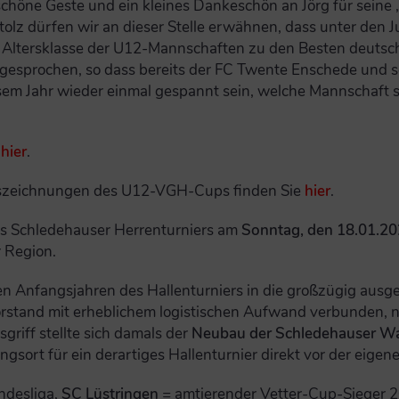
 schöne Geste und ein kleines Dankeschön an Jörg für seine
tolz dürfen wir an dieser Stelle erwähnen, dass unter den
tersklasse der U12-Mannschaften zu den Besten deutschlan
gesprochen, so dass bereits der FC Twente Enschede und s
em Jahr wieder einmal gespannt sein, welche Mannschaft si
e
hier
.
rauszeichnungen des U12-VGH-Cups finden Sie
hier
.
res Schledehauser Herrenturniers am
Sonntag, den 18.01.20
r Region.
n Anfangsjahren des Hallenturniers in die großzügig ausge
orstand mit erheblichem logistischen Aufwand verbunden, 
griff stellte sich damals der
Neubau der Schledehauser Wal
ort für ein derartiges Hallenturnier direkt vor der eigen
ndesliga,
SC Lüstringen
= amtierender Vetter-Cup-Sieger 