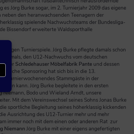
Jugendmannschaft fußballtechnisch herausfordernde
g es Jörg Burke sogar, im 2. Turnierjahr 2009 das eigene
en neben den heranwachsenden Teenagern der
herklassig spielende Nachwuchsteams der Bundesliga-
de Bissendorf erweiterte Waldsporthalle
eiligen Turnierspiele. Jörg Burke pflegte damals schon
10 erstmals, den U12-Nachwuchs vom deutschen
von der
Schledehauser Möbelfabrik Pante
und dessen
nliche Sponsoring hat sich bis in die 13.
amtes Turnierwochenendes Stammgäste in der
ielen kann. Jörg Burke begleitete in den ersten
ing Niemann, Bodo und Wieland Arndt, unsere
iter. Mit dem Vereinswechsel seines Sohns Jonas Burke
ie sportliche Begleitung seines höherklassig kickenden
die Ausrichtung des U12-Turnier mehr und mehr
team immer noch mit dem einen oder anderen Rat zur
g Niemann
Jörg Burke mit einer eigens angefertigten