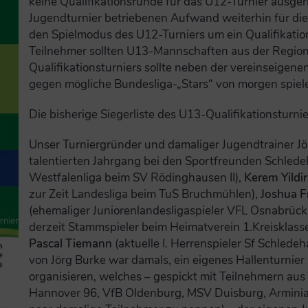
keine Qualifikationsrunde für das U12-Turnier ausger
Jugendturnier betriebenen Aufwand weiterhin für die
den Spielmodus des U12-Turniers um ein Qualifikation
Teilnehmer sollten U13-Mannschaften aus der Region
Qualifikationsturniers sollte neben der vereinseigen
gegen mögliche Bundesliga-„Stars“ von morgen spiel
Die bisherige Siegerliste des U13-Qualifikationsturni
Unser Turniergründer und damaliger Jugendtrainer Jör
talentierten Jahrgang bei den Sportfreunden Schlede
Westfalenliga beim SV Rödinghausen II),
Kerem Yildi
zur Zeit Landesliga beim TuS Bruchmühlen),
Joshua F
(ehemaliger Juniorenlandesligaspieler VFL Osnabrück
derzeit Stammspieler beim Heimatverein 1.Kreisklas
Pascal Tiemann
(aktuelle I. Herrenspieler Sf Schlede
von Jörg Burke war damals, ein eigenes Hallenturnier
organisieren, welches – gespickt mit Teilnehmern au
Hannover 96, VfB Oldenburg, MSV Duisburg, Arminia