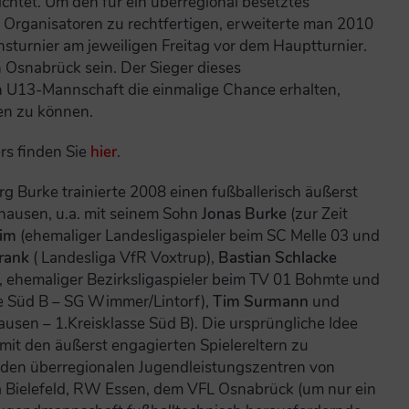
ichtet. Um den für ein überregional besetztes
 Organisatoren zu rechtfertigen, erweiterte man 2010
sturnier am jeweiligen Freitag vor dem Hauptturnier.
 Osnabrück sein. Der Sieger dieses
en U13-Mannschaft die einmalige Chance erhalten,
en zu können.
ers finden Sie
hier
.
g Burke trainierte 2008 einen fußballerisch äußerst
hausen, u.a. mit seinem Sohn
Jonas Burke
(zur Zeit
rim
(ehemaliger Landesligaspieler beim SC Melle 03 und
rank
( Landesliga VfR Voxtrup),
Bastian Schlacke
, ehemaliger Bezirksligaspieler beim TV 01 Bohmte und
se Süd B – SG Wimmer/Lintorf),
Tim Surmann
und
hausen – 1.Kreisklasse Süd B). Die ursprüngliche Idee
 mit den äußerst engagierten Spielereltern zu
s den überregionalen Jugendleistungszentren von
 Bielefeld, RW Essen, dem VFL Osnabrück (um nur ein