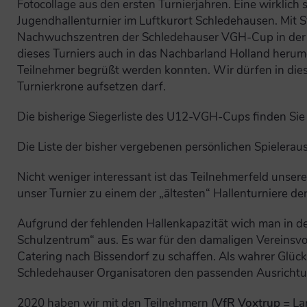
Fotocollage aus den ersten Turnierjahren. Eine wirklich
Jugendhallenturnier im Luftkurort Schledehausen. Mit S
Nachwuchszentren der Schledehauser VGH-Cup in der Al
dieses Turniers auch in das Nachbarland Holland herum
Teilnehmer begrüßt werden konnten. Wir dürfen in dies
Turnierkrone aufsetzen darf.
Die bisherige Siegerliste des U12-VGH-Cups finden Si
Die Liste der bisher vergebenen persönlichen Spiele
Nicht weniger interessant ist das Teilnehmerfeld unse
unser Turnier zu einem der „ältesten“ Hallenturniere de
Aufgrund der fehlenden Hallenkapazität wich man in de
Schulzentrum“ aus. Es war für den damaligen Vereinsv
Catering nach Bissendorf zu schaffen. Als wahrer Glücks
Schledehauser Organisatoren den passenden Ausrichtungs
2020 haben wir mit den Teilnehmern (
VfR Voxtrup
= La