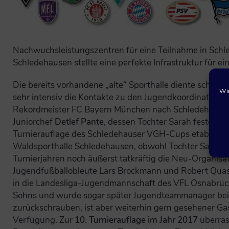
Nachwuchsleistungszentren für eine Teilnahme in Schl
Schledehausen stellte eine perfekte Infrastruktur für e
Die bereits vorhandene „alte“ Sporthalle diente schon 
Wir
sehr intensiv die Kontakte zu den Jugendkoordinator
Rekordmeister FC Bayern München nach Schledehausen z
Juniorchef
Detlef Pante
, dessen Tochter Sarah fester B
Turnierauflage des Schledehauser VGH-Cups etabliert.
Waldsporthalle Schledehausen, obwohl Tochter Sarah auf
Turnierjahren noch äußerst tatkräftig die Neu-Organi
Jugendfußballobleute Lars Brockmann und Robert Quast
in die Landesliga-Jugendmannschaft des VFL Osnabrück 
Sohns und wurde sogar später Jugendteammanager beim
zurückschrauben, ist aber weiterhin gern gesehener Ga
Verfügung. Zur
10. Turnierauflage im Jahr 2017
überras