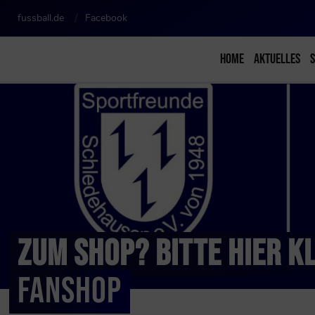
fussball.de
Facebook
HOME
AKTUELLES
ZUM SHOP? BITTE HIER K
FANSHOP