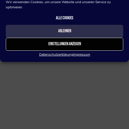
Wir verwenden Cookies, um unsere Website und unseren Service zu
Mail: f.hammecke@sf-schledehausen.de
optimieren.
Mobil: 0160 91744418
Alle Cookies
Ablehnen
Einstellungen anzeigen
Datenschutzerklärung
Impressum