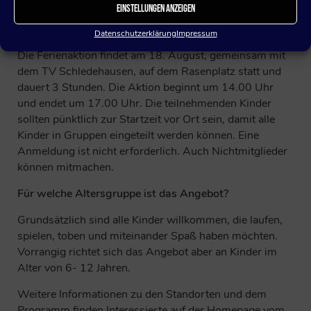
Einstellungen anzeigen
Wann findet die Tour statt und wie lange dauern die
einzelnen Ferienaktionen?
Datenschutzerklärung
Impressum
Die Ferienaktion findet am 18. August, gemeinsam mit
dem TV Schledehausen, auf dem Rasenplatz statt und
dauert 3 Stunden. Die Aktion beginnt um 14.00 Uhr
und endet um 17.00 Uhr. Die teilnehmenden Kinder
sollten pünktlich zur Startzeit vor Ort sein, damit alle
Kinder in Gruppen eingeteilt werden können. Eine
Anmeldung ist nicht erforderlich. Auch Nichtmitglieder
können mitmachen.
Für welche Altersgruppe ist das Angebot?
Grundsätzlich sind alle Kinder willkommen, die laufen,
spielen, toben und miteinander Spaß haben möchten.
Vorrangig richtet sich das Angebot aber an Kinder im
Alter von 6- 12 Jahren.
Weitere Informationen zu den Standorten und dem
Programm finden Interessierte auf der Homepage vom