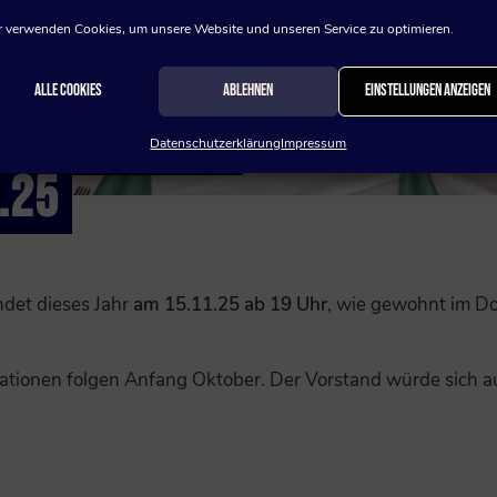
 verwenden Cookies, um unsere Website und unseren Service zu optimieren.
Alle Cookies
Ablehnen
Einstellungen anzeigen
HLESSEN DER
Datenschutzerklärung
Impressum
.25
det dieses Jahr
am 15.11.25 ab 19 Uhr
, wie gewohnt im Do
mationen folgen Anfang Oktober. Der Vorstand würde sich au