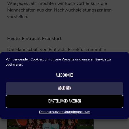
Wie jedes Jahr möchten wir Euch vorher kurz die
Mannschaften aus den Nachwuchsleistungszentren
vorstellen.
Heute: Eintracht Frankfurt
Die Mannschaft von Eintracht Frankfurt nimmt in
diesem Jahr das erste Mal am Schledehauser VGH-Cup
Wir verwenden Cookies, um unsere Website und unseren Service zu
teil.
optimieren.
Wir dürfen also auf die Leistung gespannt sein und
Alle Cookies
werden sehen welchen Platz sie am Ende belegen
können.
Ablehnen
Einstellungen anzeigen
Datenschutzerklärung
Impressum