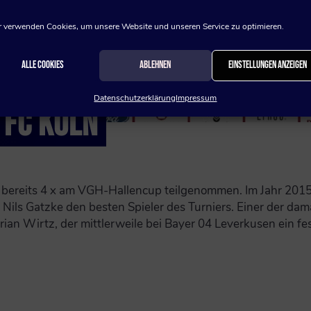
 verwenden Cookies, um unsere Website und unseren Service zu optimieren.
Alle Cookies
Ablehnen
Einstellungen anzeigen
Datenschutzerklärung
Impressum
 FC KÖLN
bereits 4 x am VGH-Hallencup teilgenommen. Im Jahr 2015 
t Nils Gatzke den besten Spieler des Turniers. Einer der da
ian Wirtz, der mittlerweile bei Bayer 04 Leverkusen ein fes