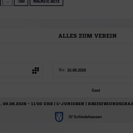
…
100
Nächste Seite