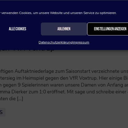
 verwenden Cookies, um unsere Website und unseren Service zu optimieren.
Alle Cookies
Ablehnen
Einstellungen anzeigen
Datenschutzerklärung
Impressum
gen VfR Voxtrup
eftigen Auftaktniederlage zum Saisonstart verzeichnete un
tersieg im Heimspiel gegen den VfR Voxtrup. Hier einige Bi
en gegen 9 Spielerinnen waren unsere Damen von Anfang a
ma Dierker zum 1:0 eröffnet. Mit sage und schreibe einer 
ten die […]
S