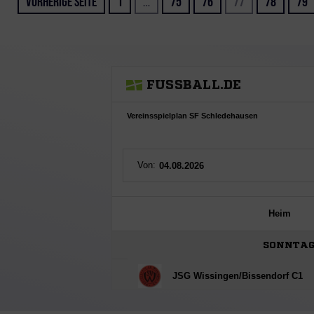
Vorherige Seite
1
…
75
76
77
78
79