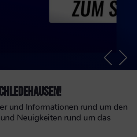
Qualifikations
statt und das
wieder samst
statt.
Schledehaus
SCHLEDEHAUSEN!
tner und Informationen rund um den
n und Neuigkeiten rund um das